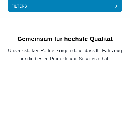
FILTERS
SOFTCARWASH BAMBERG
Zeppelinstrasse 3 DE-96052 Bamberg
info@softcarwash.com
Gemeinsam für höchste Qualität
SOFTCARWASH DÜSSELDORF
Unsere starken Partner sorgen dafür, dass Ihr Fahrzeug
Karl Geusen Strasse 171b DE-40231 Düsseldorf
nur die besten Produkte und Services erhält.
info@softcarwash.com
SOFTCARWASH FRIEDBERG
Strassheimerstrasse 91 DE-61169 Friedberg
info@softcarwash.com
SOFTCARWASH GELSENKIRCHEN
Nordring 10 DE-45894 Gelsenkirchen
info@softcarwash.com