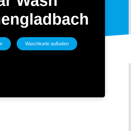
ar Wash
engladbach
en
Waschkarte aufladen